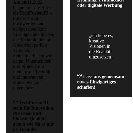
Am
30.11.2022
oder digitale Werbung
.
begann unsere Reise
als
TechFusion3D
–
mit der Vision,
hochwertige und
maßgeschneiderte
Lösungen anzubieten,
„ich liebe es,
die Technologie und
kreative
Kreativität perfekt
Visionen in
vereinen.
die Realität
Seitdem arbeiten wir
umzusetzen
„
daran, Unternehmen
und Projekte mit
modernster Technik
💡
Lass uns gemeinsam
und innovativen
etwas Einzigartiges
Konzepten zu
schaffen!
unterstützen.
💡
TechFusion3D
steht für Innovation,
Präzision und
höchste Qualität –
genau wie ich es mir
als Gründer