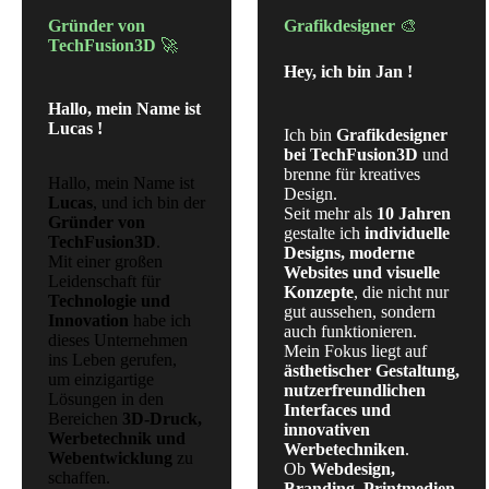
Gründer von
Grafikdesigner
🎨
TechFusion3D
🚀
Hey, ich bin Jan !
Hallo, mein Name ist
Lucas !
Ich bin
Grafikdesigner
bei TechFusion3D
und
brenne für kreatives
Hallo, mein Name ist
Design.
Lucas
, und ich bin der
Seit mehr als
10 Jahren
Gründer von
gestalte ich
individuelle
TechFusion3D
.
Designs, moderne
Mit einer großen
Websites und visuelle
Leidenschaft für
Konzepte
, die nicht nur
Technologie und
gut aussehen, sondern
Innovation
habe ich
auch funktionieren.
dieses Unternehmen
Mein Fokus liegt auf
ins Leben gerufen,
ästhetischer Gestaltung,
um einzigartige
nutzerfreundlichen
Lösungen in den
Interfaces und
Bereichen
3D-Druck,
innovativen
Werbetechnik und
Werbetechniken
.
Webentwicklung
zu
Ob
Webdesign,
schaffen.
Branding, Printmedien