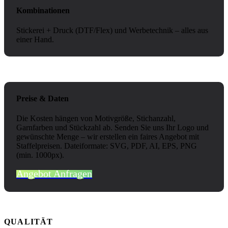
Kombinationen
Stickerei + Druck (DTF/Flex) und Werbetechnik – alles aus
einer Hand.
Preise & Daten
Die Kosten hängen von Motivgröße, Stichanzahl,
Garnfarben und Stückzahl ab. Senden Sie uns Ihr Logo und
gewünschte Menge – wir erstellen ein faires Angebot mit
Staffelpreisen. Dateiformate: SVG, PDF, AI, EPS, PNG
(min. 1000px).
Angebot Anfragen
QUALITÄT