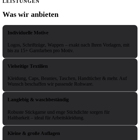
LEISTUNGEN
Was wir anbieten
Individuelle Motive
Logos, Schriftzüge, Wappen – exakt nach Ihren Vorlagen, mit
bis zu 15+ Garnfarben pro Motiv.
Vielseitige Textilien
Kleidung, Caps, Beanies, Taschen, Handtücher & mehr. Auf
Wunsch beschaffen wir passende Rohware.
Langlebig & waschbeständig
Robuste Stickgarne und enge Stichdichte sorgen für
Haltbarkeit – ideal für Arbeitskleidung.
Kleine & große Auflagen