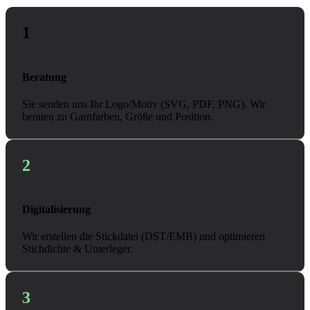
1
Beratung
Sie senden uns Ihr Logo/Motiv (SVG, PDF, PNG). Wir
beraten zu Garnfarben, Größe und Position.
2
Digitalisierung
Wir erstellen die Stickdatei (DST/EMB) und optimieren
Stichdichte & Unterleger.
3