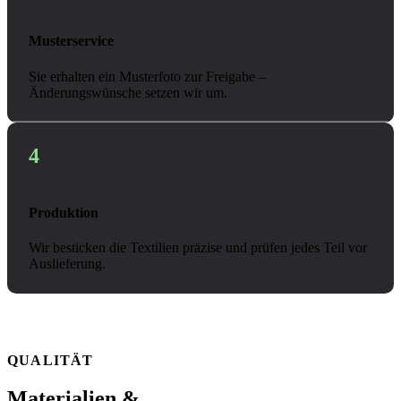
Musterservice
Sie erhalten ein Musterfoto zur Freigabe –
Änderungswünsche setzen wir um.
4
Produktion
Wir besticken die Textilien präzise und prüfen jedes Teil vor
Auslieferung.
QUALITÄT
Materialien &