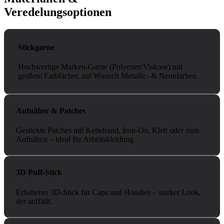
Veredelungsoptionen
Stickgarne
Hochwertige Marken-Garne (Polyester/Viskose) mit
großem Farbfächer, auf Wunsch Metallic- & Neonfarben.
Aufnäher & Patches
Gestickte Patches mit Kettelrand, Iron‑On, Klett oder zum
Aufnähen – ideal für Arbeitskleidung.
3D Puff‑Stick
Erhabener 3D‑Stick für Caps und Hoodies – starker Look,
der auffällt.